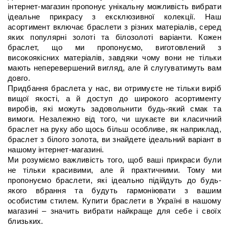
інтернет-магазин пропонує унікальну можливість вибрати 
ідеальне прикрасу з ексклюзивної колекції. Наш 
асортимент включає браслети з різних матеріалів, серед 
яких популярні золоті та білозолоті варіанти. Кожен 
браслет, що ми пропонуємо, виготовлений з 
високоякісних матеріалів, завдяки чому вони не тільки 
мають неперевершений вигляд, але й слугуватимуть вам 
довго.
Придбання браслета у нас, ви отримуєте не тільки виріб 
вищої якості, а й доступ до широкого асортименту 
виробів, які можуть задовольнити будь-який смак та 
вимоги. Незалежно від того, чи шукаєте ви класичний 
браслет на руку або щось більш особливе, як наприклад, 
браслет з білого золота, ви знайдете ідеальний варіант в 
нашому інтернет-магазині.
Ми розуміємо важливість того, щоб ваші прикраси були 
не тільки красивими, але й практичними. Тому ми 
пропонуємо браслети, які ідеально підійдуть до будь-
якого вбрання та будуть гармоніювати з вашим 
особистим стилем. Купити браслети в Україні в нашому 
магазині – значить вибрати найкраще для себе і своїх 
близьких.