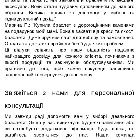
Віталій та Ірина Г.:"Ми замовляли браслети як весільні 
аксесуари. Вони стали чудовим доповненням до нашого 
вбрання. Велика подяка за допомогу у виборі та 
індивідуальний підхід."
Марина П.: "Купила браслет з дорогоцінними каменями 
на подарунок моїй мамі. Вона в захваті від краси та якості 
браслета. Дуже зручний сайт для вибору та замовлення. 
Оплата та доставка пройшли без будь-яких проблем."
Ці відгуки свідчать про нашу відданість наданню 
найкращого досвіду для кожного клієнта, починаючи з 
якості продукції та закінчуючи обслуговуванням. Ми 
прагнемо до того, щоб кожен покупець залишився 
задоволений і повернувся до нас знову.
Зв'яжіться з нами для персональної 
консультації
Ми завжди раді допомогти вам у виборі ідеального 
браслета! Якщо у вас виникнуть будь-які запитання або 
ви потребуєте додаткової інформації, будь ласка, не 
вагайтесь звертатися до нас. Наша команда 