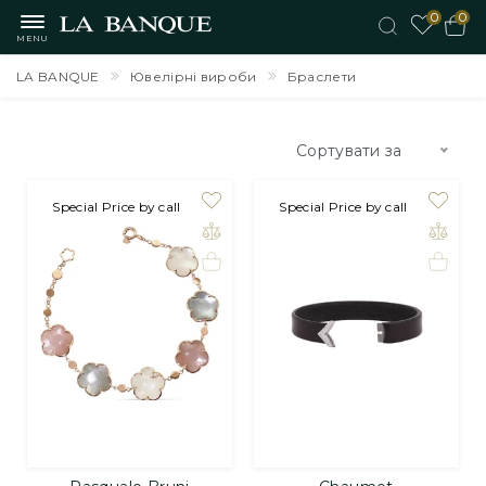
0
0
MENU
LA BANQUE
Ювелірні вироби
Браслети
Сортувати за
Special Price by call
Special Price by call