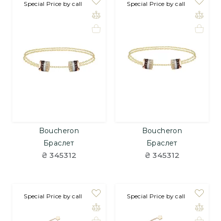
Special Price by call
Special Price by call
Boucheron
Boucheron
Браслет
Браслет
₴ 345312
₴ 345312
на замовлення
Special Price by call
на замовлення
Special Price by call