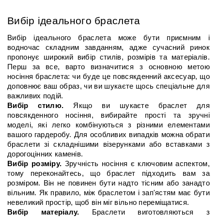
Вибір ідеального браслета
Вибір ідеального браслета може бути приємним і 
водночас складним завданням, адже сучасний ринок 
пропонує широкий вибір стилів, розмірів та матеріалів. 
Перш за все, варто визначитися з основною метою 
носіння браслета: чи буде це повсякденний аксесуар, що 
доповнює ваш образ, чи ви шукаєте щось спеціальне для 
важливих подій.
Вибір стилю.
 Якщо ви шукаєте браслет для 
повсякденного носіння, вибирайте прості та зручні 
моделі, які легко комбінуються з різними елементами 
вашого гардеробу. Для особливих випадків можна обрати 
браслети зі складнішими візерунками або вставками з 
дорогоцінних каменів.
Вибір розміру.
 Зручність носіння є ключовим аспектом, 
тому переконайтесь, що браслет підходить вам за 
розміром. Він не повинен бути надто тісним або занадто 
вільним. Як правило, між браслетом і зап'ястям має бути 
невеликий простір, щоб він міг вільно переміщатися.
Вибір матеріалу.
 Браслети виготовляються з 