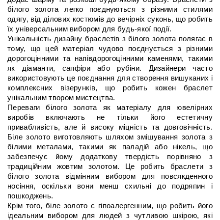
білого золота легко поєднуються з різними стилями 
одягу, від ділових костюмів до вечірніх суконь, що робить 
їх універсальним вибором для будь-якої події.
Унікальність дизайну браслетів з білого золота полягає в 
тому, що цей матеріал чудово поєднується з різними 
дорогоцінними та напівдорогоцінними каменями, такими 
як діаманти, сапфіри або рубіни. Дизайнери часто 
використовують це поєднання для створення вишуканих і 
комплексних візерунків, що робить кожен браслет 
унікальним твором мистецтва.
Переваги білого золота як матеріалу для ювелірних 
виробів включають не тільки його естетичну 
привабливість, але й високу міцність та довговічність. 
Біле золото виготовляють шляхом змішування золота з 
білими металами, такими як паладій або нікель, що 
забезпечує йому додаткову твердість порівняно з 
традиційним жовтим золотом. Це робить браслети з 
білого золота відмінним вибором для повсякденного 
носіння, оскільки вони менш схильні до подряпин і 
пошкоджень.
Крім того, біле золото є гіпоалергенним, що робить його 
ідеальним вибором для людей з чутливою шкірою, які 