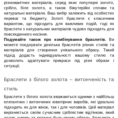
різноманітних матеріалів, серед яких популярні золото, 
срібло, біле золото, а також біжутерійні сплави та 
натуральні матеріали. Ваш вибір залежить від особистих 
переваг та бюджету. Золоті браслети є класичним 
варіантом, що підходить для важливих подій, тоді як 
браслети з натуральних матеріалів чудово підходять для 
повсякденного носіння.
Подумайте також про комбінування браслетів.
 Ви 
можете поєднувати декілька браслетів різних стилів та 
матеріалів для створення унікального образу. Такий 
підхід додасть індивідуальності вашому стилю та 
дозволить адаптувати прикраси під різні образи і 
ситуації.
Браслети з білого золота – витонченість та 
стиль
Браслети з білого золота вважаються одними з найбільш 
елегантних і витончених ювелірних виробів, які ідеально 
підходять як для жінок, так і для чоловіків. Цей матеріал 
вирізняється своїм сучасним сріблястим відтінком, який 
додає шарму та розкоші будь-якому образу. Браслети з 