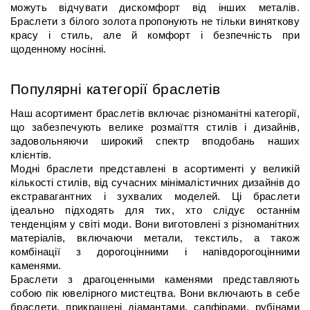
можуть відчувати дискомфорт від інших металів. 
Браслети з білого золота пропонують не тільки виняткову 
красу і стиль, але й комфорт і безпечність при 
щоденному носінні.
Популярні категорії браслетів
Наш асортимент браслетів включає різноманітні категорії, 
що забезпечують велике розмаїття стилів і дизайнів, 
задовольняючи широкий спектр вподобань наших 
клієнтів.
Модні браслети представлені в асортименті у великій 
кількості стилів, від сучасних мінімалістичних дизайнів до 
екстравагантних і зухвалих моделей. Ці браслети 
ідеально підходять для тих, хто слідує останнім 
тенденціям у світі моди. Вони виготовлені з різноманітних 
матеріалів, включаючи метали, текстиль, а також 
комбінації з дорогоцінними і напівдорогоцінними 
каменями.
Браслети з драгоценными каменями представляють 
собою пік ювелірного мистецтва. Вони включають в себе 
браслети, прикрашені діамантами, сапфірами, рубінами 