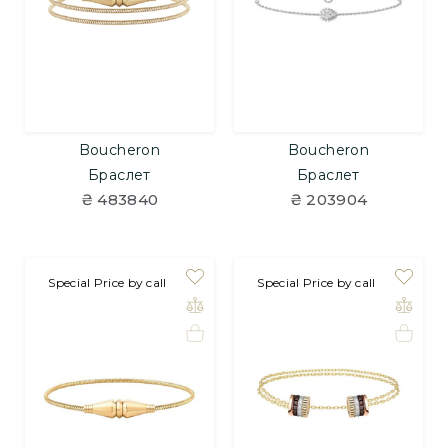
Boucheron
Boucheron
Браслет
Браслет
₴ 483840
₴ 203904
на замовлення
Special Price by call
на замовлення
Special Price by call