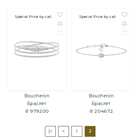
на замовлення
Special Price by call
Special Price by call
Boucheron
Boucheron
Браслет
Браслет
₴ 979200
₴ 204672
2
|<
<
1