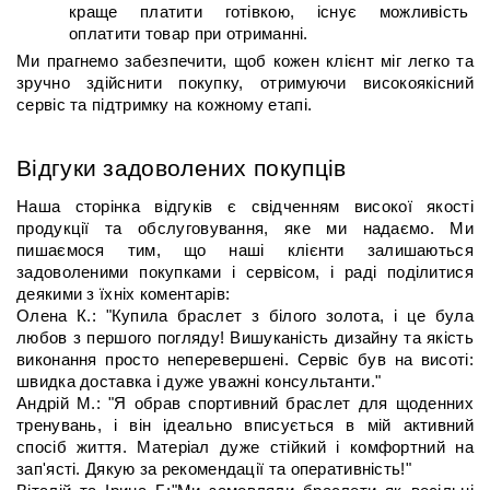
краще платити готівкою, існує можливість 
оплатити товар при отриманні.
Ми прагнемо забезпечити, щоб кожен клієнт міг легко та 
зручно здійснити покупку, отримуючи високоякісний 
сервіс та підтримку на кожному етапі.
Відгуки задоволених покупців
Наша сторінка відгуків є свідченням високої якості 
продукції та обслуговування, яке ми надаємо. Ми 
пишаємося тим, що наші клієнти залишаються 
задоволеними покупками і сервісом, і раді поділитися 
деякими з їхніх коментарів:
Олена К.: "Купила браслет з білого золота, і це була 
любов з першого погляду! Вишуканість дизайну та якість 
виконання просто неперевершені. Сервіс був на висоті: 
швидка доставка і дуже уважні консультанти."
Андрій М.: "Я обрав спортивний браслет для щоденних 
тренувань, і він ідеально вписується в мій активний 
спосіб життя. Матеріал дуже стійкий і комфортний на 
зап'ясті. Дякую за рекомендації та оперативність!"