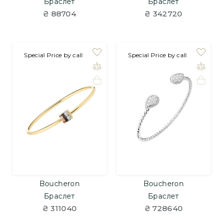
Браслет
Браслет
₴ 88704
₴ 342720
на замовлення
Special Price by call
на замовлення
Special Price by call
Boucheron
Boucheron
Браслет
Браслет
₴ 311040
₴ 728640