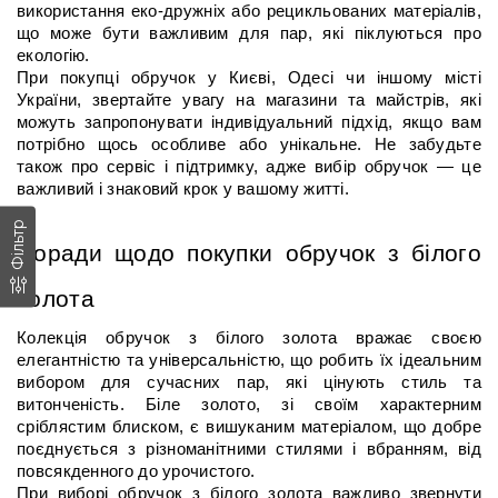
використання еко-дружніх або рецикльованих матеріалів, 
що може бути важливим для пар, які піклуються про 
екологію.
При покупці обручок у Києві, Одесі чи іншому місті 
України, звертайте увагу на магазини та майстрів, які 
можуть запропонувати індивідуальний підхід, якщо вам 
потрібно щось особливе або унікальне. Не забудьте 
також про сервіс і підтримку, адже вибір обручок — це 
важливий і знаковий крок у вашому житті.
Фільтр
Поради щодо покупки обручок з білого 
золота
Колекція обручок з білого золота вражає своєю 
елегантністю та універсальністю, що робить їх ідеальним 
вибором для сучасних пар, які цінують стиль та 
витонченість. Біле золото, зі своїм характерним 
сріблястим блиском, є вишуканим матеріалом, що добре 
поєднується з різноманітними стилями і вбранням, від 
повсякденного до урочистого.
При виборі обручок з білого золота важливо звернути 