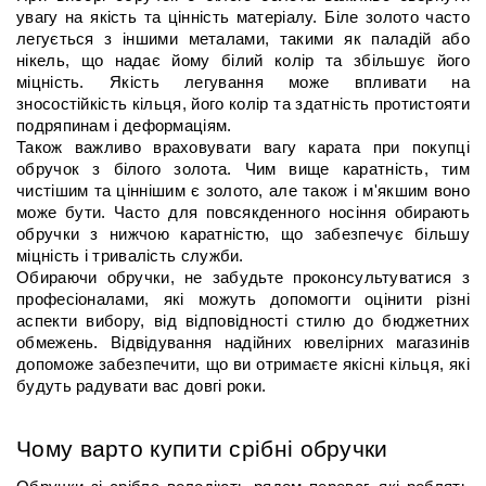
увагу на якість та цінність матеріалу. Біле золото часто 
легується з іншими металами, такими як паладій або 
нікель, що надає йому білий колір та збільшує його 
міцність. Якість легування може впливати на 
зносостійкість кільця, його колір та здатність протистояти 
подряпинам і деформаціям.
Також важливо враховувати вагу карата при покупці 
обручок з білого золота. Чим вище каратність, тим 
чистішим та ціннішим є золото, але також і м'якшим воно 
може бути. Часто для повсякденного носіння обирають 
обручки з нижчою каратністю, що забезпечує більшу 
міцність і тривалість служби.
Обираючи обручки, не забудьте проконсультуватися з 
професіоналами, які можуть допомогти оцінити різні 
аспекти вибору, від відповідності стилю до бюджетних 
обмежень. Відвідування надійних ювелірних магазинів 
допоможе забезпечити, що ви отримаєте якісні кільця, які 
будуть радувати вас довгі роки.
Чому варто купити срібні обручки