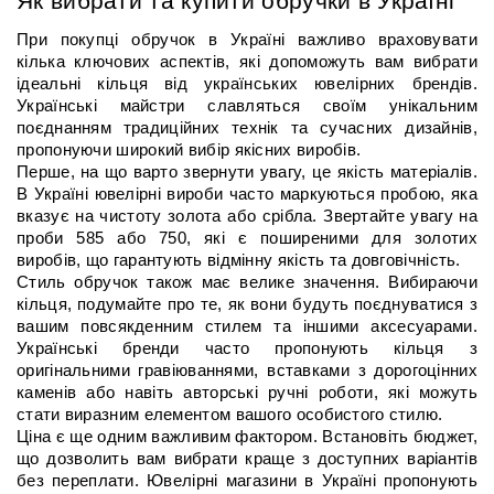
Як вибрати та купити обручки в Україні
При покупці обручок в Україні важливо враховувати 
кілька ключових аспектів, які допоможуть вам вибрати 
ідеальні кільця від українських ювелірних брендів. 
Українські майстри славляться своїм унікальним 
поєднанням традиційних технік та сучасних дизайнів, 
пропонуючи широкий вибір якісних виробів.
Перше, на що варто звернути увагу, це якість матеріалів. 
В Україні ювелірні вироби часто маркуються пробою, яка 
вказує на чистоту золота або срібла. Звертайте увагу на 
проби 585 або 750, які є поширеними для золотих 
виробів, що гарантують відмінну якість та довговічність.
Стиль обручок також має велике значення. Вибираючи 
кільця, подумайте про те, як вони будуть поєднуватися з 
вашим повсякденним стилем та іншими аксесуарами. 
Українські бренди часто пропонують кільця з 
оригінальними гравіюваннями, вставками з дорогоцінних 
каменів або навіть авторські ручні роботи, які можуть 
стати виразним елементом вашого особистого стилю.
Ціна є ще одним важливим фактором. Встановіть бюджет, 
що дозволить вам вибрати краще з доступних варіантів 
без переплати. Ювелірні магазини в Україні пропонують 