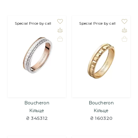
на замовлення
Special Price by call
на замовлення
Special Price by call
Boucheron
Boucheron
Кільце
Кільце
₴ 345312
₴ 160320