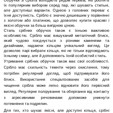
Обручки зі срібла володіють рядом переваг, які роблять 
їх популярним вибором серед пар, які шукають стильні, 
але доступніші варіанти. Однією з головних переваг є 
їхня доступність. Срібло є значно дешевшим у порівнянні 
з золотом або платиною, що дозволяє купити красиві і 
якісні обручки за більш вигідною ціною.
Стиль срібних обручок також є їхньою важливою 
особливістю. Срібло має вишуканий металічний блиск, 
який чудово поєднується з різними каменями та 
дизайнами, надаючи кільцям унікальний вигляд. Це 
дозволяє парі вибрати кільця, які не тільки відповідають 
їхньому смаку, але й доповнюють їхній особистий стиль.
Утримання срібних обручок також має свої особливості.
Срібло має схильність темніти через окислення, тому
потрібен регулярний догляд, щоб підтримувати його
блиск. Використання спеціалізованих засобів для
чищення срібла може легко відновити його первісний
вигляд. Регулярне полірування та оберігання від контакту
з агресивними речовинами допоможе уникнути
потемніння та подряпин.
Для тих, хто шукає якісні, але доступні кільця, срібні 