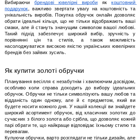
Вибираючи 
брендові ювелірні вироби
 як 
коштовний 
подарунок
, важливо звертати увагу на коштовність та 
унікальність виробів. Покупка обручок онлайн дозволяє 
обрати ідеальні кільця, що не тільки відображають ваші 
смаки, але й стануть значущим символом вашої любові. 
Такий підхід забезпечує широкий вибір, зручність у 
порівнянні цін та стилів, а також можливість 
насолоджуватися високою якістю українських ювелірних 
брендів без зайвих зусиль.
Як купити золоті обручки
Планування весілля є незабутнім і хвилюючим досвідом, 
особливо коли справа доходить до вибору ідеальних 
обручок. Обручки не тільки символізують вашу любов та 
відданість один одному, але й є предметом, який ви 
будете носити кожного дня. У нашій колекції ви знайдете 
широкий асортимент обручок, від класичних золотих до 
сучасних з білого золота або срібла, що дозволяє кожній 
парі обрати те, що найкраще відповідає їхньому стилю та 
перевагам.
Купуючи обручки, варто розглядати не тільки дизайн, але 