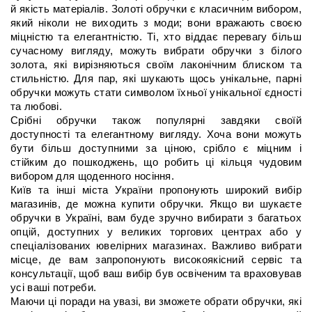
й якість матеріалів. Золоті обручки є класичним вибором, 
який ніколи не виходить з моди; вони вражають своєю 
міцністю та елегантністю. Ті, хто віддає перевагу більш 
сучасному вигляду, можуть вибрати обручки з білого 
золота, які вирізняються своїм лаконічним блиском та 
стильністю. Для пар, які шукають щось унікальне, парні 
обручки можуть стати символом їхньої унікальної єдності 
та любові.
Срібні обручки також популярні завдяки своїй 
доступності та елегантному вигляду. Хоча вони можуть 
бути більш доступними за ціною, срібло є міцним і 
стійким до пошкоджень, що робить ці кільця чудовим 
вибором для щоденного носіння.
Київ та інші міста України пропонують широкий вибір 
магазинів, де можна купити обручки. Якщо ви шукаєте 
обручки в Україні, вам буде зручно вибирати з багатьох 
опцій, доступних у великих торгових центрах або у 
спеціалізованих ювелірних магазинах. Важливо вибрати 
місце, де вам запропонують високоякісний сервіс та 
консультації, щоб ваш вибір був освіченим та враховував 
усі ваші потреби.
Маючи ці поради на увазі, ви зможете обрати обручки, які 