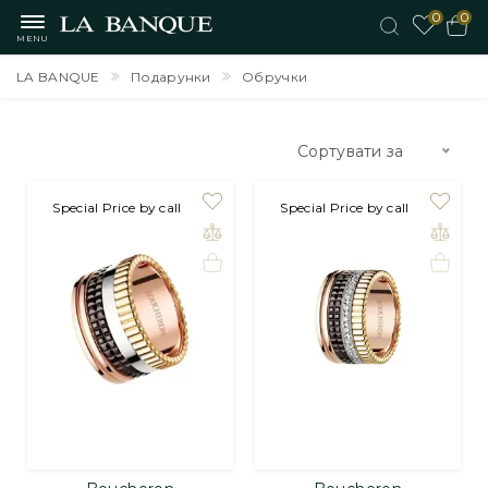
0
0
MENU
LA BANQUE
Подарунки
Обручки
Сортувати за
Special Price by call
Special Price by call