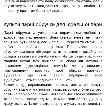
не тільки відображають вашу особистість та стиль, але й 
служитимуть як нагадування про вашу любов та 
присвяту протягом багатьох років.
Купити парні обручки для ідеальної пари
Парні обручки є унікальним вираженням любові та 
єдності між партнерами. Вони символізують не тільки 
обіцянку бути разом, але й спільні інтереси та смаки, що 
робить їх особливо значущими. При виборі парних 
обручок важливо обговорити, які елементи дизайну ви 
обидва вважаєте привабливими. Чи це буде класичний 
гладкий метал без прикрас, чи складніші мотиви з 
вставками дорогоцінних каменів чи унікальними 
гравіюваннями, важливо, щоб обидва партнери 
відчували, що їхній вибір відображає їхню 
індивідуальність та водночас спільність.
Залежно від персональних переваг, можна розглянути 
обручки з різних матеріалів, таких як золото, біле золото, 
платина або срібло. Кожен матеріал має свої особливості 
та переваги, наприклад, міцність платини або традиційну 
красу золота. Також варто звернути увагу на можливість 