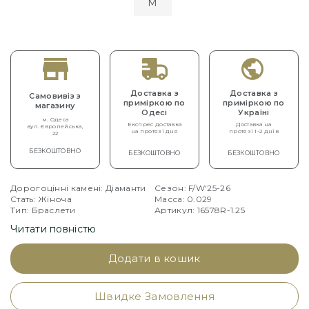
M
Доставка з
Доставка з
Самовивіз з
приміркою по
приміркою по
магазину
Одесі
Україні
м. Одеса
Експрес доставка
Доставка на
вул. Європейська,
на протязі дня
протязі 1-2 днів
22
БЕЗКОШТОВНО
БЕЗКОШТОВНО
БЕЗКОШТОВНО
Дорогоцінні камені: Діаманти
Сезон: F/W'25-26
Стать: Жіноча
Масса: 0.029
Тип: Браслети
Артикул: 16578R-1.25
Читати повністю
Додати в кошик
Швидке Замовлення