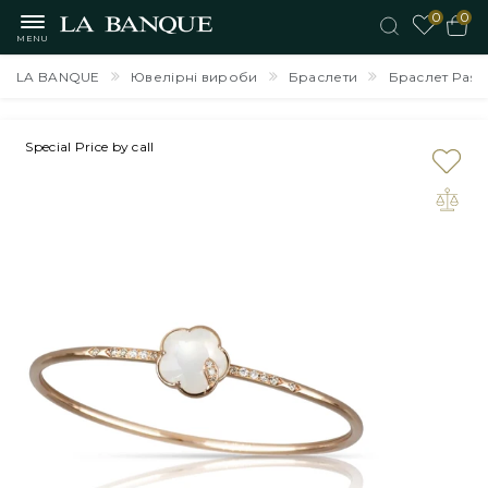
0
0
MENU
LA BANQUE
Ювелірні вироби
Браслети
Браслет Pasqua
Special Price by call