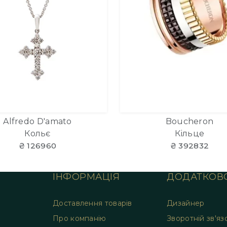
Alfredo D'amato
Boucheron
Кольє
Кільце
₴ 126960
₴ 392832
ІНФОРМАЦІЯ
ДОДАТКОВ
Доставлення товарів
Дизайнер
Про компанію
Зворотній зв'яз