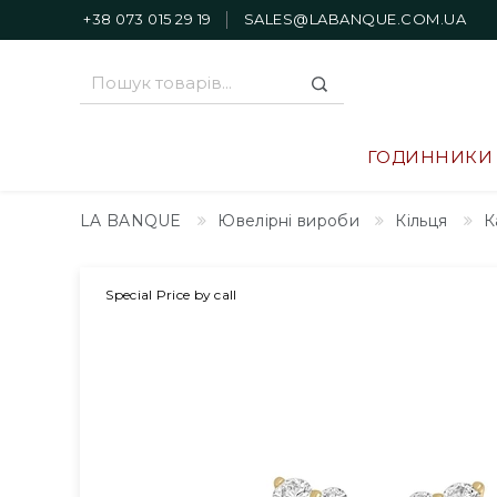
+38 073 015 29 19
SALES@LABANQUE.COM.UA
ГОДИННИКИ
LA BANQUE
Ювелірні вироби
Кільця
К
Special Price by call