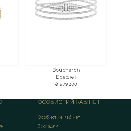
Boucheron
Браслет
₴ 979200
О
ОСОБИСТИЙ КАБІНЕТ
Особистий Кабінет
ок
Закладки