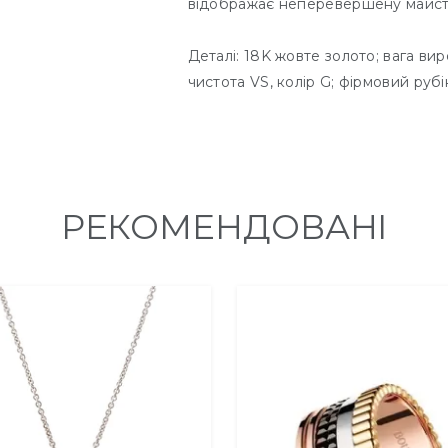
відображає неперевершену майсте
Деталі: 18K жовте золото; вага вир
чистота VS, колір G; фірмовий рубі
РЕКОМЕНДОВАНІ