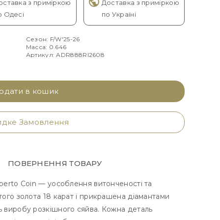
оставка з приміркою
Доставка з приміркою
о Одесі
по Україні
Сезон: F/W'25-26
Масса: 0.646
Артикул: ADR888RI2608
одати в кошик
дке Замовлення
ПОВЕРНЕННЯ ТОВАРУ
berto Coin — уособлення витонченості та
того золота 18 карат і прикрашена діамантами
ь виробу розкішного сяйва. Кожна деталь