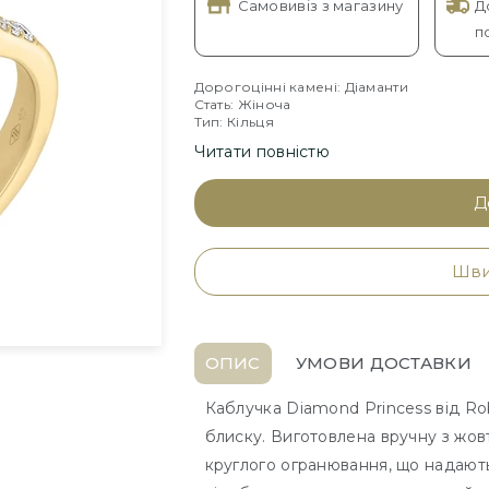
Самовивіз з магазину
Д
п
Дорогоцінні камені: Діаманти
Стать: Жіноча
Тип: Кільця
Читати повністю
Д
Шви
ОПИС
УМОВИ ДОСТАВКИ
Каблучка Diamond Princess від Ro
блиску. Виготовлена вручну з жов
круглого огранювання, що надают