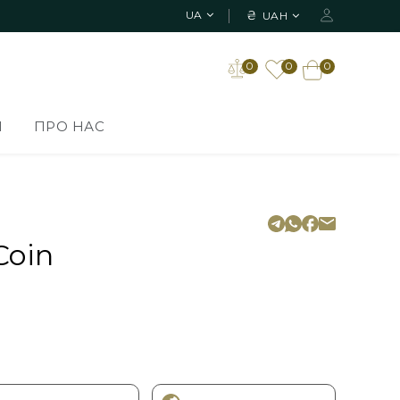
₴
UA
UAH
0
0
0
И
ПРО НАС
Coin