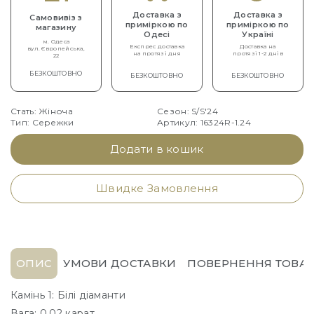
Доставка з
Доставка з
Самовивіз з
приміркою по
приміркою по
магазину
Одесі
Україні
м. Одеса
Експрес доставка
Доставка на
вул. Європейська,
на протязі дня
протязі 1-2 днів
22
БЕЗКОШТОВНО
БЕЗКОШТОВНО
БЕЗКОШТОВНО
Стать: Жіноча
Сезон: S/S'24
Тип: Сережки
Артикул: 16324R-1.24
Додати в кошик
Швидке Замовлення
ОПИС
УМОВИ ДОСТАВКИ
ПОВЕРНЕННЯ ТОВАР
Камінь 1: Білі діаманти
Вага: 0,02 карат