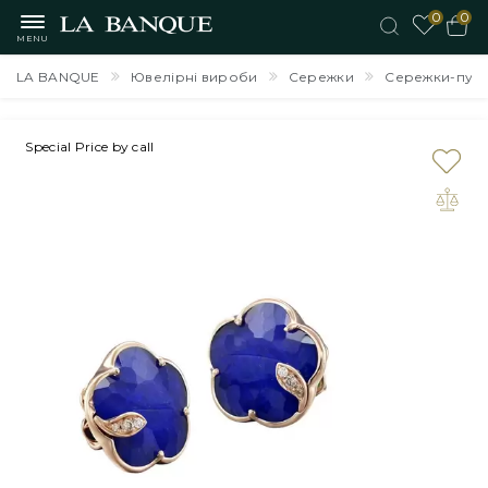
0
0
MENU
LA BANQUE
Ювелірні вироби
Сережки
Сережки-пусети
на замовлення
Special Price by call