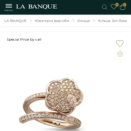
0
0
MENU
LA BANQUE
Ювелірні вироби
Кільця
Кільце Joli Rosе
Special Price by call