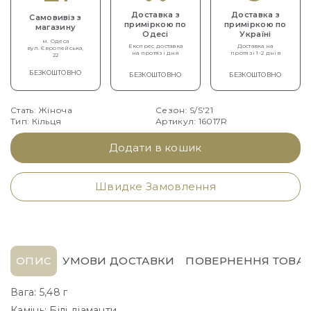
Доставка з
Доставка з
Самовивіз з
приміркою по
приміркою по
магазину
Одесі
Україні
м. Одеса
Експрес доставка
Доставка на
вул. Європейська,
на протязі дня
протязі 1-2 днів
22
БЕЗКОШТОВНО
БЕЗКОШТОВНО
БЕЗКОШТОВНО
Стать: Жіноча
Сезон: S/S'21
Тип: Кільця
Артикул: 16017R
Додати в кошик
Швидке Замовлення
ОПИС
УМОВИ ДОСТАВКИ
ПОВЕРНЕННЯ ТОВАР
Вага: 5,48 г
Камінь: Білі діаманти