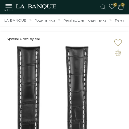
0
0
MENU
LA BANQUE
Годинники
Ремінці для годинника
Ремінь 
Special Price by call