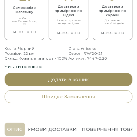
Доставка з
Доставка з
Самовивіз з
приміркою по
приміркою по
магазину
Одесі
Україні
м. Одеса
Експрес доставка
Доставка на
вул. Європейська,
на протязі дня
протязі 1-2 днів
22
БЕЗКОШТОВНО
БЕЗКОШТОВНО
БЕЗКОШТОВНО
Колір: Чорний
Стать: Унісекс
Розміри: 22 мм
Сезон: F/W'20-21
Склад: Кожа аллигатора - 100%
Артикул: 744P-2.20
Читати повністю
Додати в кошик
Швидке Замовлення
ОПИС
УМОВИ ДОСТАВКИ
ПОВЕРНЕННЯ ТОВАР