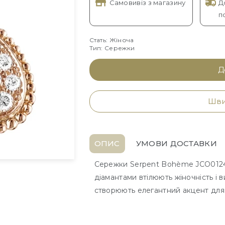
Самовивіз з магазину
Д
п
Стать: Жіноча
Тип: Сережки
Д
Шви
ОПИС
УМОВИ ДОСТАВКИ
Сережки Serpent Bohème JCO01246
діамантами втілюють жіночність і 
створюють елегантний акцент для