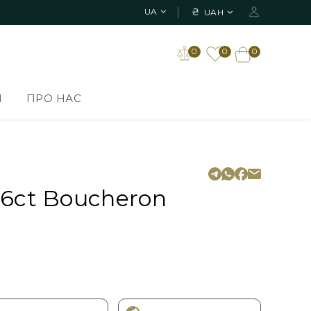
₴
UA
UAH
0
0
0
И
ПРО НАС
66ct Boucheron