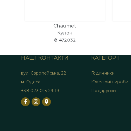
Chaumet
Кулон
₴ 472032
НАШІ КОНТАКТИ
КАТЕГОРІЇ
вул. Європейська, 22
Годинники
м. Одеса
Ювелірні вироби
+38 073 015 29 19
Подарунки