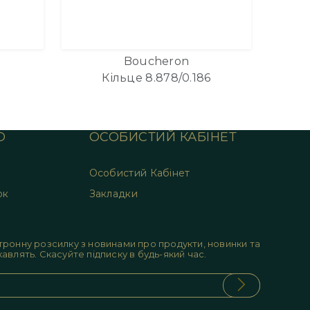
Boucheron
Кільце 8.878/0.186
О
ОСОБИСТИЙ КАБІНЕТ
Особистий Кабінет
ок
Закладки
ронну розсилку з новинами про продукти, новинки та
цікавлять. Скасуйте підписку в будь-який час.