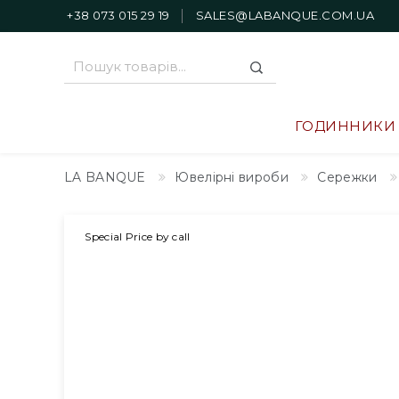
+38 073 015 29 19
SALES@LABANQUE.COM.UA
ГОДИННИКИ
LA BANQUE
Ювелірні вироби
Сережки
Special Price by call