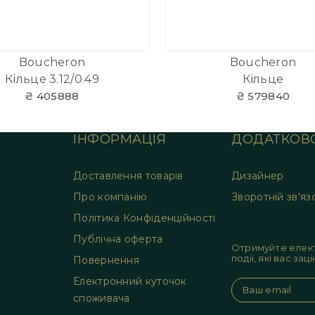
Boucheron
Boucheron
Кільце 3.12/0.49
Кільце
₴ 405888
₴ 579840
ІНФОРМАЦІЯ
ДОДАТКОВ
Доставлення товарів
Дизайнер
Про компанію
Зворотній зв'яз
Політика Конфіденційності
Публічна оферта
Отримуйте елект
події, які вас за
Повернення
Електронний куточок
споживача