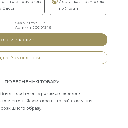
оставка з приміркою
Доставка з приміркою
о Одесі
по Україні
Сезон: F/W'16-17
Артикул: JCO01246
одати в кошик
дке Замовлення
ПОВЕРНЕННЯ ТОВАРУ
 від Boucheron із рожевого золота з
витонченість. Форма краплі та сяйво каміння
 розкішного образу.