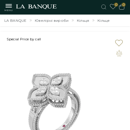
0
0
MENU
LA BANQUE
Ювелірні вироби
Кільця
Кільце
Special Price by call