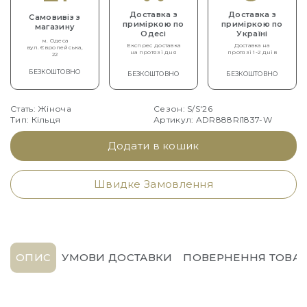
Доставка з
Доставка з
Самовивіз з
приміркою по
приміркою по
магазину
Одесі
Україні
м. Одеса
Експрес доставка
Доставка на
вул. Європейська,
на протязі дня
протязі 1-2 днів
22
БЕЗКОШТОВНО
БЕЗКОШТОВНО
БЕЗКОШТОВНО
Стать: Жіноча
Сезон: S/S'26
Тип: Кільця
Артикул: ADR888RI1837-W
Додати в кошик
Швидке Замовлення
ОПИС
УМОВИ ДОСТАВКИ
ПОВЕРНЕННЯ ТОВАР