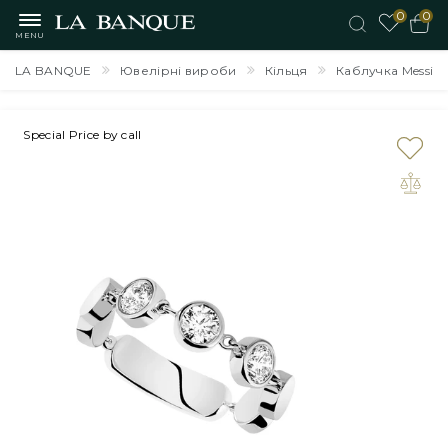
0
0
MENU
LA BANQUE
Ювелірні вироби
Кільця
Каблучка Messika
Special Price by call