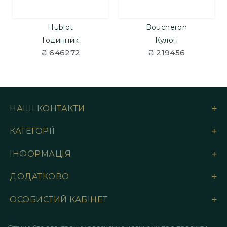
Hublot
Boucheron
Годинник
Кулон
₴ 646272
₴ 219456
НАШІ КОНТАКТИ
КАТЕГОРІЇ
ІНФОРМАЦІЯ
ДОДАТКОВО
ОСОБИСТИЙ КАБІНЕТ