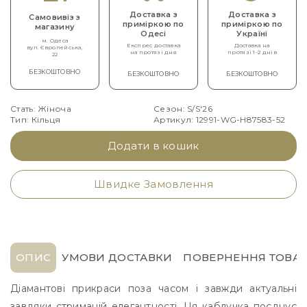
Доставка з
Доставка з
Самовивіз з
приміркою по
приміркою по
магазину
Одесі
Україні
м. Одеса
Експрес доставка
Доставка на
вул. Європейська,
на протязі дня
протязі 1-2 днів
22
БЕЗКОШТОВНО
БЕЗКОШТОВНО
БЕЗКОШТОВНО
Стать: Жіноча
Сезон: S/S'26
Тип: Кільця
Артикул: 12991-WG-H87583-52
Додати в кошик
Швидке Замовлення
ОПИС
УМОВИ ДОСТАВКИ
ПОВЕРНЕННЯ ТОВАР
Діамантові прикраси поза часом і завжди актуальні
завдяки стриманій елегантності. Ця каблучка поєднує