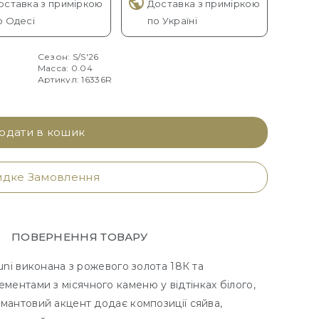
оставка з приміркою
Доставка з приміркою
о Одесі
по Україні
Сезон: S/S'26
Масса: 0.04
Артикул: 16336R
одати в кошик
дке Замовлення
ПОВЕРНЕННЯ ТОВАРУ
runi виконана з рожевого золота 18К та
ментами з місячного каменю у відтінках білого,
амантовий акцент додає композиції сяйва,