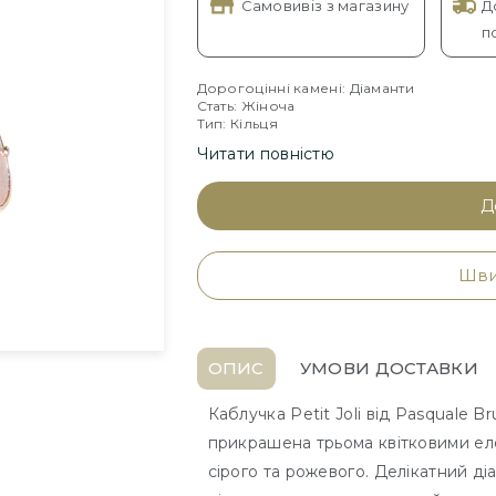
Самовивіз з магазину
Д
п
Дорогоцінні камені: Діаманти
Стать: Жіноча
Тип: Кільця
Читати повністю
Д
Шви
ОПИС
УМОВИ ДОСТАВКИ
Каблучка Petit Joli від Pasquale B
прикрашена трьома квітковими еле
сірого та рожевого. Делікатний ді