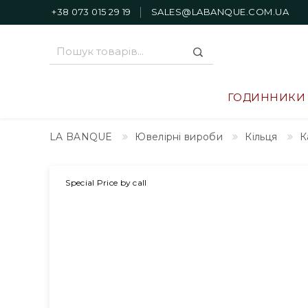
+38 073 015 29 19
SALES@LABANQUE.COM.UA
ГОДИННИКИ
LA BANQUE
Ювелірні вироби
Кільця
К
Special Price by call