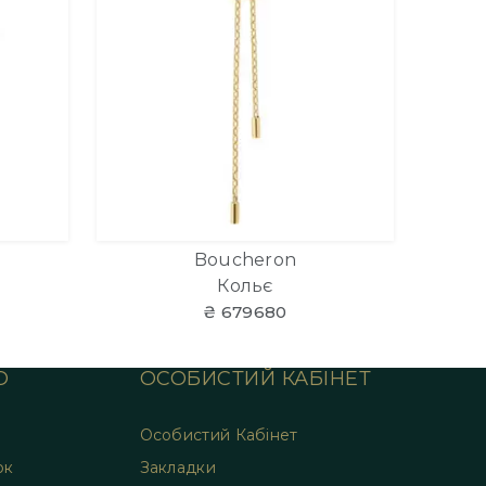
Boucheron
Кольє
₴ 679680
О
ОСОБИСТИЙ КАБІНЕТ
Особистий Кабінет
ок
Закладки