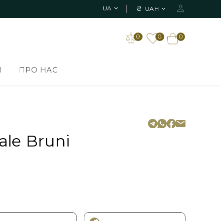
₴
UA
UAH
0
0
0
И
ПРО НАС
le Bruni