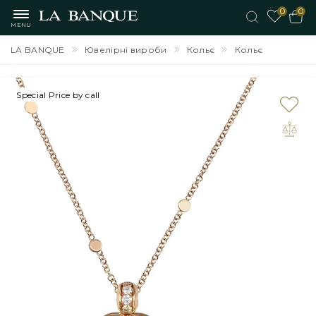
0
0
MENU
LA BANQUE
Ювелірні вироби
Кольє
Кольє
Special Price by call