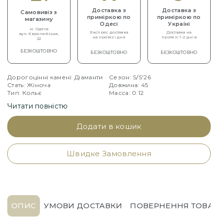
Доставка з
Доставка з
Самовивіз з
приміркою по
приміркою по
магазину
Одесі
Україні
м. Одеса
Експрес доставка
Доставка на
вул. Європейська,
на протязі дня
протязі 1-2 днів
22
БЕЗКОШТОВНО
БЕЗКОШТОВНО
БЕЗКОШТОВНО
Дорогоцінні камені: Діаманти
Сезон: S/S'26
Стать: Жіноча
Довжина: 45
Тип: Кольє
Масса: 0.12
Артикул: 16594R
Читати повністю
Додати в кошик
Швидке Замовлення
ОПИС
УМОВИ ДОСТАВКИ
ПОВЕРНЕННЯ ТОВАР