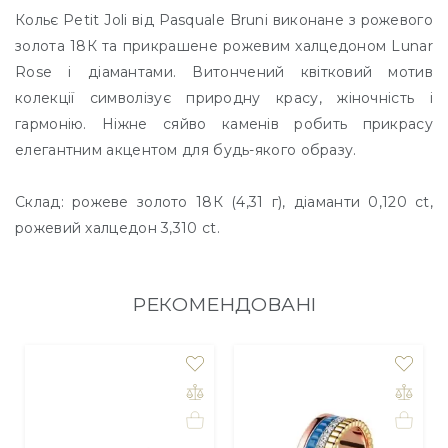
Кольє Petit Joli від Pasquale Bruni виконане з рожевого
золота 18К та прикрашене рожевим халцедоном Lunar
Rose і діамантами. Витончений квітковий мотив
колекції символізує природну красу, жіночність і
гармонію. Ніжне сяйво каменів робить прикрасу
елегантним акцентом для будь-якого образу.
Склад: рожеве золото 18К (4,31 г), діаманти 0,120 ct,
рожевий халцедон 3,310 ct.
РЕКОМЕНДОВАНІ