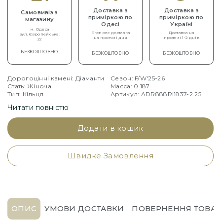
Доставка з
Доставка з
Самовивіз з
приміркою по
приміркою по
магазину
Одесі
Україні
м. Одеса
Експрес доставка
Доставка на
вул. Європейська,
на протязі дня
протязі 1-2 днів
22
БЕЗКОШТОВНО
БЕЗКОШТОВНО
БЕЗКОШТОВНО
Дорогоцінні камені: Діаманти
Сезон: F/W'25-26
Стать: Жіноча
Масса: 0.187
Тип: Кільця
Артикул: ADR888RI1837-2.25
Читати повністю
Додати в кошик
Швидке Замовлення
ОПИС
УМОВИ ДОСТАВКИ
ПОВЕРНЕННЯ ТОВАР