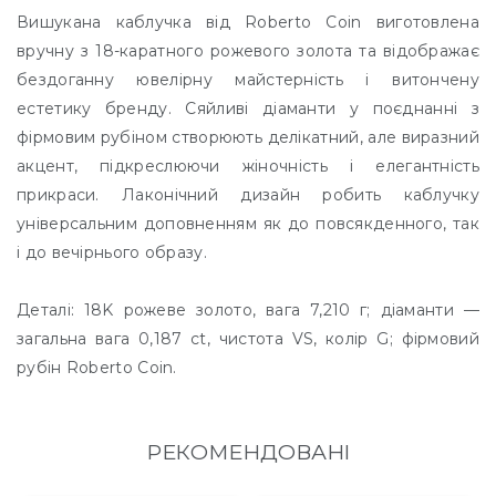
Вишукана каблучка від Roberto Coin виготовлена
вручну з 18-каратного рожевого золота та відображає
бездоганну ювелірну майстерність і витончену
естетику бренду. Сяйливі діаманти у поєднанні з
фірмовим рубіном створюють делікатний, але виразний
акцент, підкреслюючи жіночність і елегантність
прикраси. Лаконічний дизайн робить каблучку
універсальним доповненням як до повсякденного, так
і до вечірнього образу.
Деталі: 18K рожеве золото, вага 7,210 г; діаманти —
загальна вага 0,187 ct, чистота VS, колір G; фірмовий
рубін Roberto Coin.
РЕКОМЕНДОВАНІ