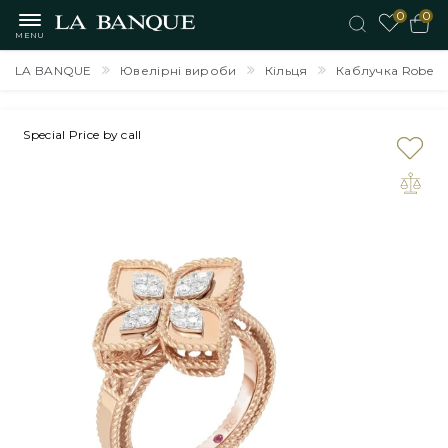
0
0
MENU
LA BANQUE
Ювелірні вироби
Кільця
Каблучка Roberto 
Special Price by call