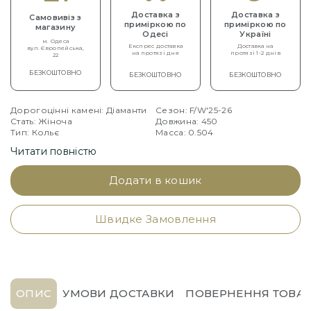
Доставка з
Доставка з
Самовивіз з
приміркою по
приміркою по
магазину
Одесі
Україні
м. Одеса
Експрес доставка
Доставка на
вул. Європейська,
на протязі дня
протязі 1-2 днів
22
БЕЗКОШТОВНО
БЕЗКОШТОВНО
БЕЗКОШТОВНО
Дорогоцінні камені: Діаманти
Сезон: F/W'25-26
Стать: Жіноча
Довжина: 450
Тип: Кольє
Масса: 0.504
Артикул: ADR888CL2573-Y
Читати повністю
Додати в кошик
Швидке Замовлення
ОПИС
УМОВИ ДОСТАВКИ
ПОВЕРНЕННЯ ТОВАР