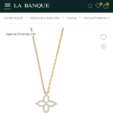
0
0
MENU
LA BANQUE
Ювелірні вироби
Кольє
Кольє Roberto Coi
Special Price by call