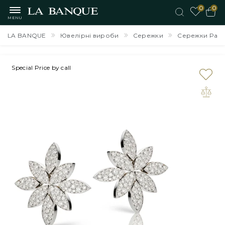
0
0
MENU
LA BANQUE
Ювелірні вироби
Сережки
Сережки Pasq
Special Price by call