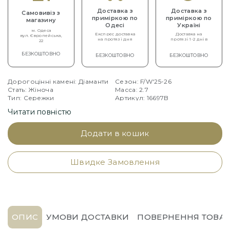
Доставка з
Доставка з
Самовивіз з
приміркою по
приміркою по
магазину
Одесі
Україні
м. Одеса
Експрес доставка
Доставка на
вул. Європейська,
на протязі дня
протязі 1-2 днів
22
БЕЗКОШТОВНО
БЕЗКОШТОВНО
БЕЗКОШТОВНО
Дорогоцінні камені: Діаманти
Сезон: F/W'25-26
Стать: Жіноча
Масса: 2.7
Тип: Сережки
Артикул: 16697B
Читати повністю
Додати в кошик
Швидке Замовлення
ОПИС
УМОВИ ДОСТАВКИ
ПОВЕРНЕННЯ ТОВАР