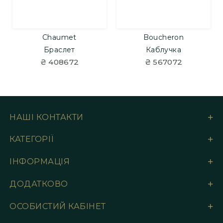
Chaumet
Boucheron
Браслет
Каблучка
₴ 408672
₴ 567072
НАШІ КОНТАКТИ
КАТЕГОРІЇ
ІНФОРМАЦІЯ
ДОДАТКОВО
ОСОБИСТИЙ КАБІНЕТ