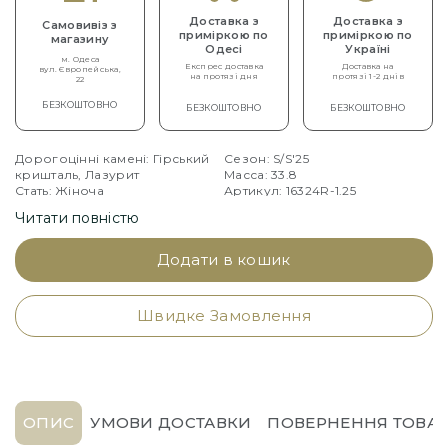
Доставка з
Доставка з
Самовивіз з
приміркою по
приміркою по
магазину
Одесі
Україні
м. Одеса
Експрес доставка
Доставка на
вул. Європейська,
на протязі дня
протязі 1-2 днів
22
БЕЗКОШТОВНО
БЕЗКОШТОВНО
БЕЗКОШТОВНО
Дорогоцінні камені: Гірський
Сезон: S/S'25
кришталь, Лазурит
Масса: 33.8
Стать: Жіноча
Артикул: 16324R-1.25
Тип: Сережки
Читати повністю
Додати в кошик
Швидке Замовлення
ОПИС
УМОВИ ДОСТАВКИ
ПОВЕРНЕННЯ ТОВАР