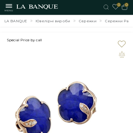
0
0
MENU
LA BANQUE
Ювелірні вироби
Сережки
Сережки Pasqua
Special Price by call