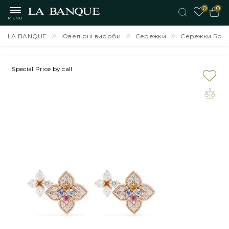
0
0
MENU
LA BANQUE
Ювелірні вироби
Сережки
Сережки Robert
Special Price by call