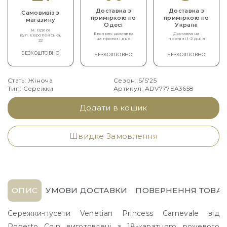
Доставка з
Доставка з
Самовивіз з
приміркою по
приміркою по
магазину
Одесі
Україні
м. Одеса
Експрес доставка
Доставка на
вул. Європейська,
на протязі дня
протязі 1-2 днів
22
БЕЗКОШТОВНО
БЕЗКОШТОВНО
БЕЗКОШТОВНО
Стать: Жіноча
Сезон: S/S'25
Тип: Сережки
Артикул: ADV777EA3658
Додати в кошик
Швидке Замовлення
ОПИС
УМОВИ ДОСТАВКИ
ПОВЕРНЕННЯ ТОВАР
Сережки-пусети Venetian Princess Carnevale від
Roberto Coin виготовлені з 18-каратного рожевого