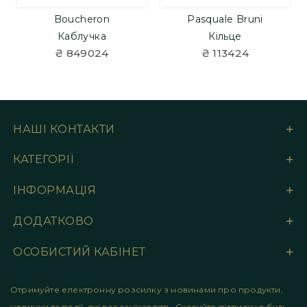
Boucheron
Pasquale Bruni
Каблучка
Кільце
₴ 849024
₴ 113424
НАШІ КОНТАКТИ
КАТЕГОРІЇ
ІНФОРМАЦІЯ
ДОДАТКОВО
ОСОБИСТИЙ КАБІНЕТ
Отримуйте електронну розсилку з новинами про продукти,
новинки та події, які вас зацікавлять. Скасуйте підписку в будь-