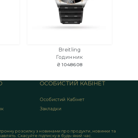
Breitling
Годинник
₴ 1048608
О
ОСОБИСТИЙ КАБІНЕТ
Особистий Кабінет
ок
Закладки
ронну розсилку з новинами про продукти, новинки та
цікавлять. Скасуйте підписку в будь-який час.