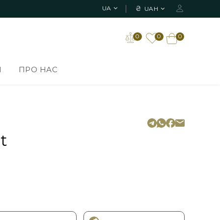
₴
UA
UAH
0
0
0
И
ПРО НАС
t