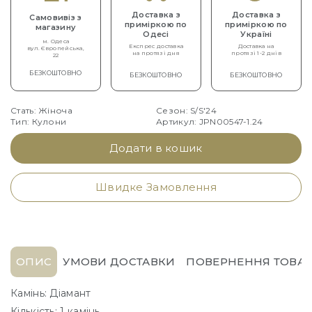
Доставка з
Доставка з
Самовивіз з
приміркою по
приміркою по
магазину
Одесі
Україні
м. Одеса
Експрес доставка
Доставка на
вул. Європейська,
на протязі дня
протязі 1-2 днів
22
БЕЗКОШТОВНО
БЕЗКОШТОВНО
БЕЗКОШТОВНО
Стать: Жіноча
Сезон: S/S'24
Тип: Кулони
Артикул: JPN00547-1.24
Додати в кошик
Швидке Замовлення
ОПИС
УМОВИ ДОСТАВКИ
ПОВЕРНЕННЯ ТОВАР
Камінь: Діамант
Кількість: 1 камінь