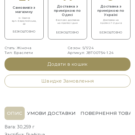
Доставка з
Доставка з
Самовивіз з
приміркою по
приміркою по
магазину
Одесі
Україні
м. Одеса
Експрес доставка
Доставка на
вул. Європейська,
на протязі дня
протязі 1-2 днів
22
БЕЗКОШТОВНО
БЕЗКОШТОВНО
БЕЗКОШТОВНО
Стать: Жіноча
Сезон: S/S'24
Тип: Браслети
Артикул: JBT00754-1.24
Додати в кошик
Швидке Замовлення
ОПИС
УМОВИ ДОСТАВКИ
ПОВЕРНЕННЯ ТОВАР
Вага: 30,259 г
Застібка: Графітна