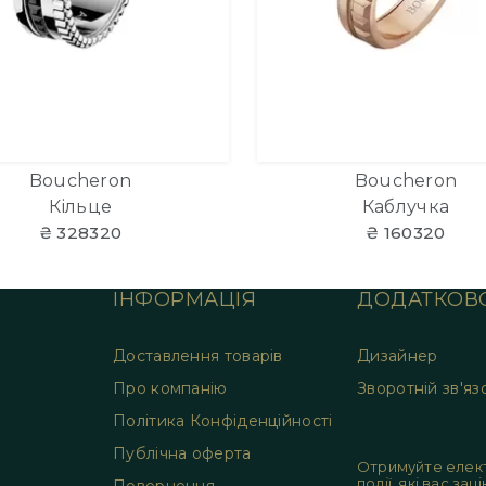
Boucheron
Boucheron
Кільце
Каблучка
₴ 328320
₴ 160320
ІНФОРМАЦІЯ
ДОДАТКОВ
Доставлення товарів
Дизайнер
Про компанію
Зворотній зв'яз
Політика Конфіденційності
Публічна оферта
Отримуйте елект
події, які вас за
Повернення