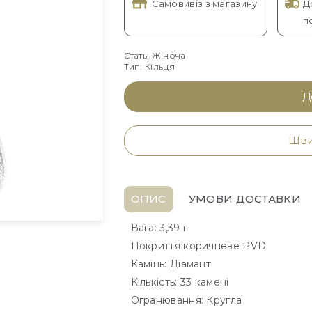
Самовивіз з магазину
Д
п
Стать: Жіноча
Тип: Кільця
Д
Шви
ОПИС
УМОВИ ДОСТАВКИ
Вага: 3,39 г
Покриття коричневе PVD
Камінь: Діамант
Кількість: 33 камені
Огранювання: Кругла