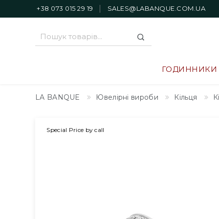
+38 073 015 29 19
SALES@LABANQUE.COM.UA
ГОДИННИКИ
LA BANQUE
Ювелірні вироби
Кільця
К
на замовлення
Special Price by call