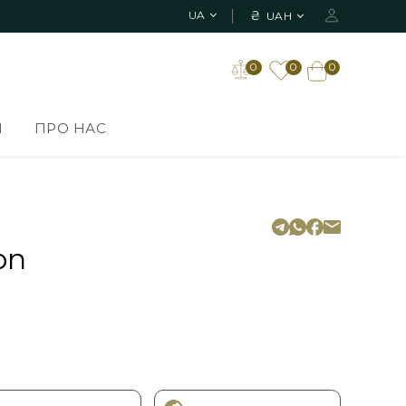
₴
UA
UAH
0
0
0
И
ПРО НАС
on