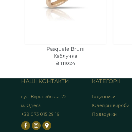
Pasquale Bruni
Каблучка
₴ 111024
НАШІ КОНТАКТИ
КАТЕГОРІЇ
вул. Європейська, 22
Годинники
м. Одеса
Ювелірні вироби
+38 073 015 29 19
Подарунки