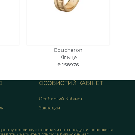
Boucheron
Кільце
₴ 158976
О
ОСОБИСТИЙ КАБІНЕТ
Особистий Кабінет
ок
Закладки
ронну розсилку з новинами про продукти, новинки та
цікавлять. Скасуйте підписку в будь-який час.