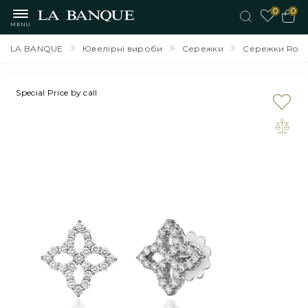
0
0
MENU
LA BANQUE
Ювелірні вироби
Сережки
Сережки Rober
Special Price by call