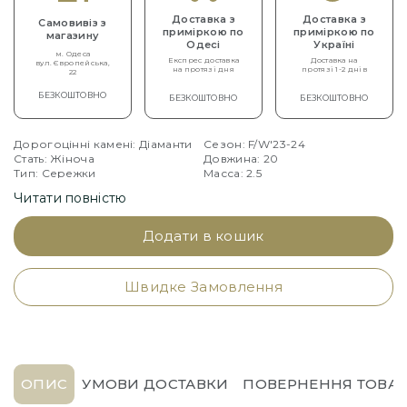
Доставка з
Доставка з
Самовивіз з
приміркою по
приміркою по
магазину
Одесі
Україні
м. Одеса
Експрес доставка
Доставка на
вул. Європейська,
на протязі дня
протязі 1-2 днів
22
БЕЗКОШТОВНО
БЕЗКОШТОВНО
БЕЗКОШТОВНО
Дорогоцінні камені: Діаманти
Сезон: F/W'23-24
Стать: Жіноча
Довжина: 20
Тип: Сережки
Масса: 2.5
Артикул: ADR888EA1498-SI
Читати повністю
Додати в кошик
Швидке Замовлення
ОПИС
УМОВИ ДОСТАВКИ
ПОВЕРНЕННЯ ТОВАР