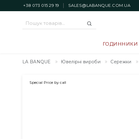
+38 073 015 29 19
SALES@LABANQUE.COM.UA
ГОДИННИКИ
LA BANQUE
Ювелірні вироби
Сережки
Special Price by call