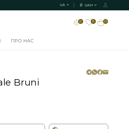
₴
UA
UAH
0
0
0
И
ПРО НАС
le Bruni