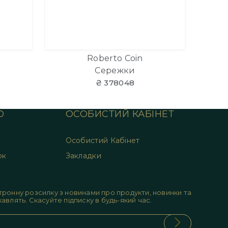
Roberto Coin
Сережки
₴ 378048
О
ОСОБИСТИЙ КАБІНЕТ
Особистий Кабінет
ок
Закладки
ронну розсилку з новинами про продукти, новинки та
цікавлять. Скасуйте підписку в будь-який час.