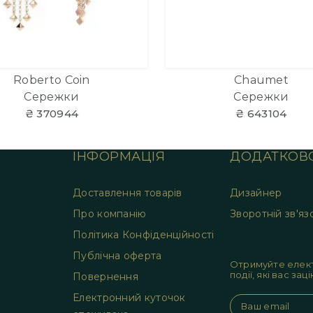
Roberto Coin
Chaumet
Сережки
Сережки
₴ 370944
₴ 643104
ІНФОРМАЦІЯ
ДОДАТКОВ
Доставлення товарів
Дизайнер
Про компанію
Зворотній зв'яз
Політика Конфіденційності
Публічна оферта
Отримуйте елект
події, які вас за
Повернення
Електронний куточок