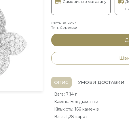
Самовивіз з магазину
Д
п
Стать: Жіноча
Тип: Сережки
Д
Шви
ОПИС
УМОВИ ДОСТАВКИ
Вага: 7,14 г
Камінь: Білі діаманти
Кількість: 166 каменів
Вага: 1,28 карат