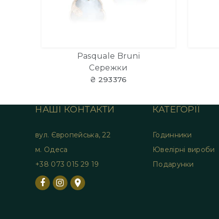
Pasquale Bruni
Сережки
₴ 293376
НАШІ КОНТАКТИ
КАТЕГОРІЇ
вул. Європейська, 22
Годинники
м. Одеса
Ювелірні вироби
+38 073 015 29 19
Подарунки