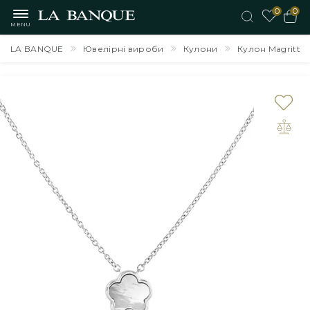
0
0
MENU
LA BANQUE
Ювелірні вироби
Кулони
Кулон Magritte