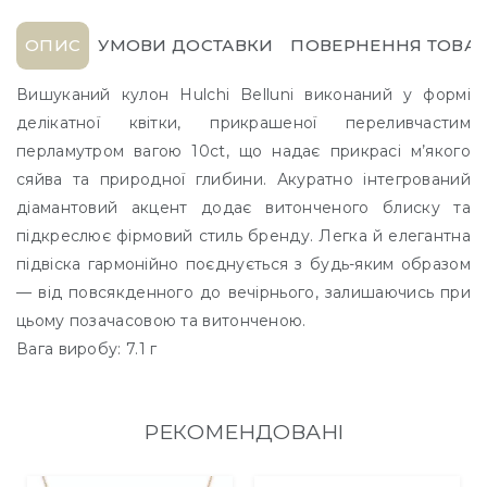
ОПИС
УМОВИ ДОСТАВКИ
ПОВЕРНЕННЯ ТОВАР
Вишуканий кулон Hulchi Belluni виконаний у формі
делікатної квітки, прикрашеної переливчастим
перламутром вагою 10ct, що надає прикрасі м’якого
сяйва та природної глибини. Акуратно інтегрований
діамантовий акцент додає витонченого блиску та
підкреслює фірмовий стиль бренду. Легка й елегантна
підвіска гармонійно поєднується з будь-яким образом
— від повсякденного до вечірнього, залишаючись при
цьому позачасовою та витонченою.
Вага виробу: 7.1 г
РЕКОМЕНДОВАНІ