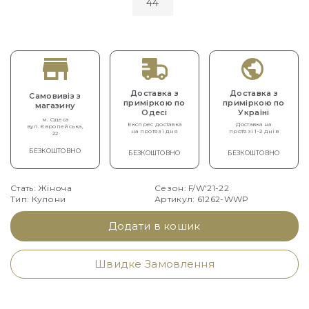
44
Доставка з
Доставка з
Самовивіз з
приміркою по
приміркою по
магазину
Одесі
Україні
м. Одеса
Експрес доставка
Доставка на
вул. Європейська,
на протязі дня
протязі 1-2 днів
22
БЕЗКОШТОВНО
БЕЗКОШТОВНО
БЕЗКОШТОВНО
Стать: Жіноча
Сезон: F/W'21-22
Тип: Кулони
Артикул: 61262-WWP
Додати в кошик
Швидке Замовлення