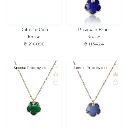
Roberto Coin
Pasquale Bruni
Колье
Колье
₴ 216096
₴ 113424
Special Price by call
Special Price by call