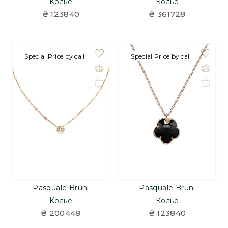
Колье
Колье
₴ 123840
₴ 361728
под заказ
Special Price by call
под заказ
Special Price by call
Pasquale Bruni
Pasquale Bruni
Колье
Колье
₴ 200448
₴ 123840