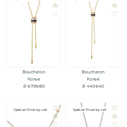
Boucheron
Boucheron
Колье
Колье
₴ 679680
₴ 440640
Special Price by call
Special Price by call