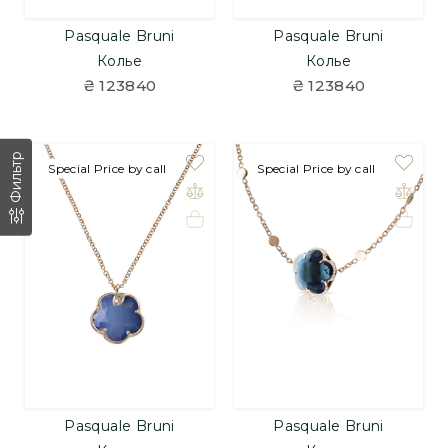
Pasquale Bruni
Pasquale Bruni
Колье
Колье
₴ 123840
₴ 123840
Фильтр
под заказ
Special Price by call
под заказ
Special Price by call
Pasquale Bruni
Pasquale Bruni