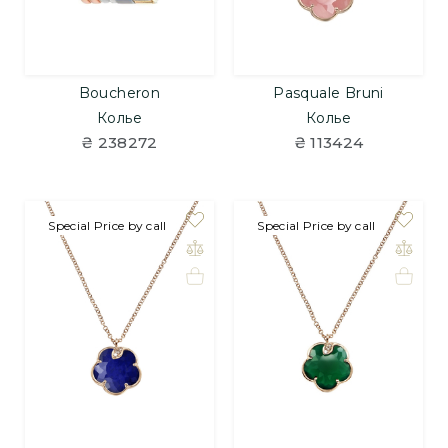
Boucheron
Pasquale Bruni
Колье
Колье
₴ 238272
₴ 113424
под заказ
Special Price by call
под заказ
Special Price by call