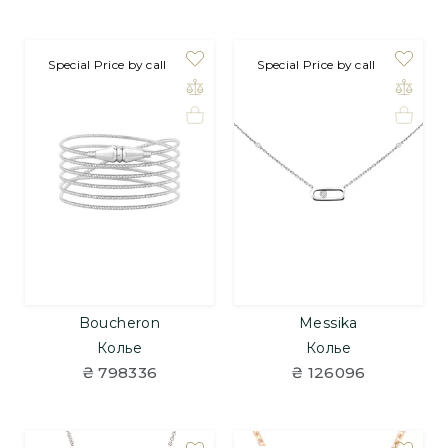
Special Price by call
Special Price by call
Boucheron
Messika
Колье
Колье
₴ 798336
₴ 126096