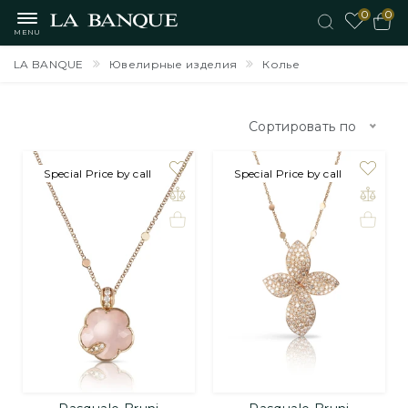
0
0
MENU
LA BANQUE
Ювелирные изделия
Колье
Сортировать по
Special Price by call
Special Price by call