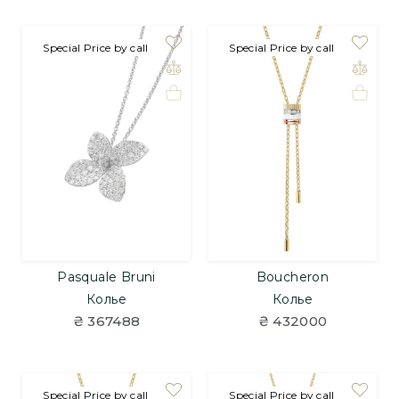
под заказ
Special Price by call
под заказ
Special Price by call
Pasquale Bruni
Boucheron
Колье
Колье
₴ 367488
₴ 432000
под заказ
Special Price by call
под заказ
Special Price by call