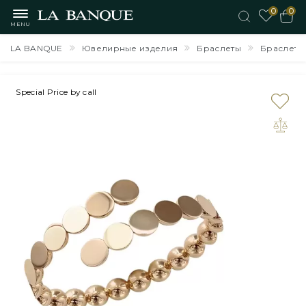
0
0
MENU
LA BANQUE
Ювелирные изделия
Браслеты
Браслет L
Special Price by call