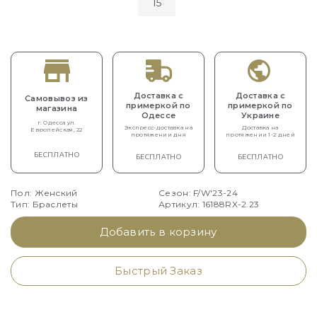
15
Доставка с
Доставка с
Самовывоз из
примеркой по
примеркой по
магазина
Одессе
Украине
г. Одесса ул.
Экспресс-доставка на
Доставка на
Европейская, 22
протяжении дня
протяжении 1-2 дней
БЕСПЛАТНО
БЕСПЛАТНО
БЕСПЛАТНО
Пол: Женский
Сезон: F/W'23-24
Тип: Браслеты
Артикул: 16188RX-2.23
Добавить в корзину
Быстрый Заказ