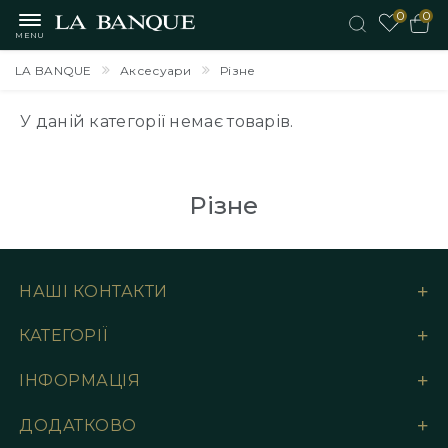
0
0
MENU
LA BANQUE
Аксесуари
Різне
У даній категорії немає товарів.
Різне
НАШІ КОНТАКТИ
КАТЕГОРІЇ
ІНФОРМАЦІЯ
ДОДАТКОВО