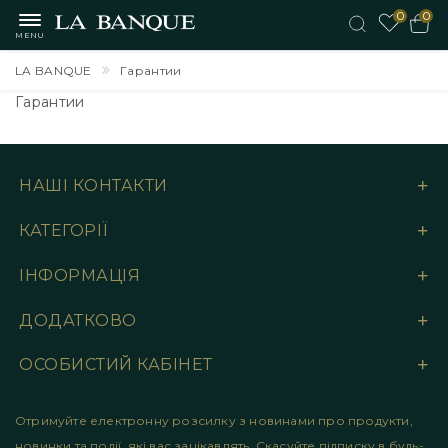
0
0
MENU
LA BANQUE
Гарантии
Гарантии
НАШІ КОНТАКТИ
КАТЕГОРІЇ
ІНФОРМАЦІЯ
ДОДАТКОВО
ОСОБИСТИЙ КАБІНЕТ
Отримуйте електронну розсилку з новинами про продукти,
новинки та події, які вас зацікавлять. Скасуйте підписку в будь-